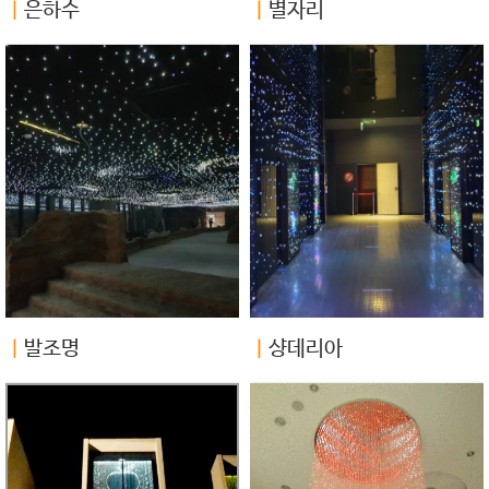
ㅣ
은하수
ㅣ
별자리
ㅣ
발조명
ㅣ
샹데리아