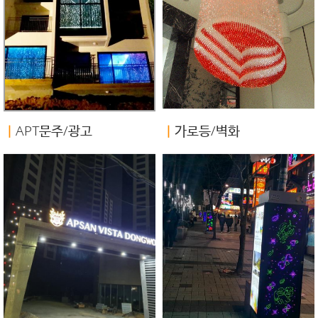
ㅣ
APT문주/광고
ㅣ
가로등/벽화