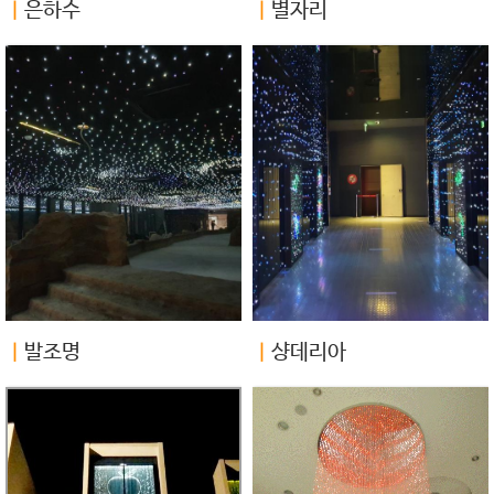
ㅣ
은하수
ㅣ
별자리
ㅣ
발조명
ㅣ
샹데리아