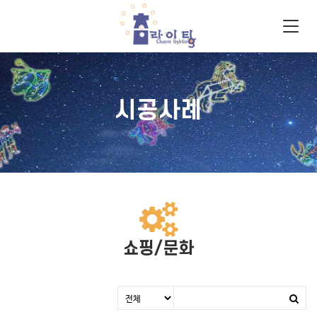
시공사례
쇼핑/문화