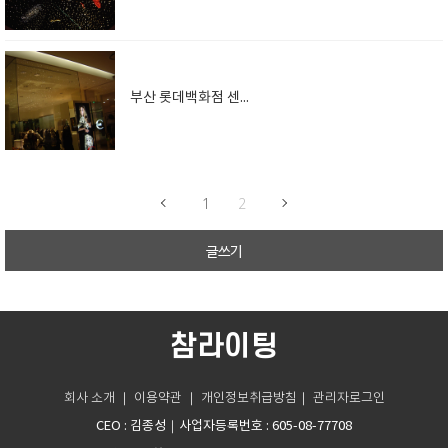
부산 롯데백화점 센텀점
1
2
글쓰기
참라이팅
회사 소개
｜
이용약관
｜
개인정보취급방침
｜
관리자로그인
CEO : 김종성
｜사업자등록번호 : 605-08-77708