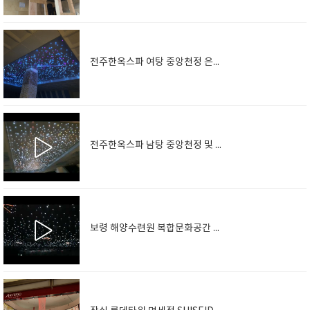
전주한옥스파 여탕 중앙천정 은하수 및 별똥별/바디 맛사지 룸천정 은하수 및 별자리
전주한옥스파 남탕 중앙천정 및 맛사지룸 은하수 및 별똥별/별자리
보령 해양수련원 복합문화공간 천정은하수 및 12 별자리