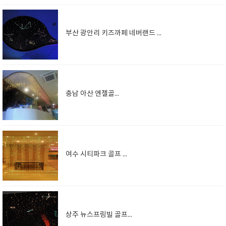
부산 광안리 키즈까페 네버랜드 천정 별자리 광섬유
충남 아산 엔젤골프존
여수 시티파크 골프 리조트
상주 뉴스프링빌 골프하우스