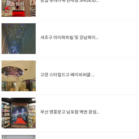
잠실 롯데타워 면세점 SHISEIDO 광섬유조명
셔초구 아이파트빌 및 강남파이낸스 통로천정 은하수
고양 스타필드고 베이비써클 광섬유
부산 영풍문고 남포점 벽면 광섬유 야경