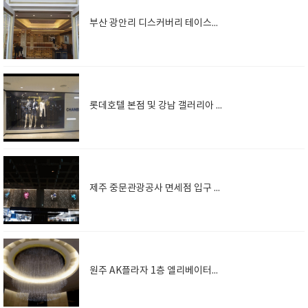
부산 광안리 디스커버리 테이스트 입구 중앙천정 발조명
롯데호텔 본점 및 강남 갤러리아 샤넬 쇼윈도우 갤럭시 광섬유조명
제주 중문관광공사 면세점 입구 벽면 광섬유 발조명 및 별자리
원주 AK플라자 1층 엘리베이터실 홀천정 광섬유 조명