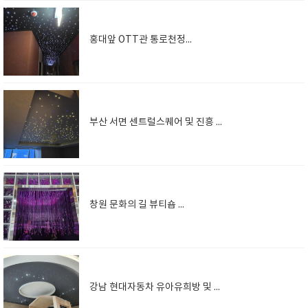
홍대앞 OTT관 통로천정은하수
부산 서면 센트럴스퀘어 및 진흥 마제스타워 APT 침실천정 은하수
창원 문화의 길 뷰티숍 포토존
강남 현대자동차 유아유희방 및 우이피부샵 천정은하수